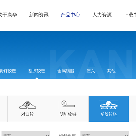
关于康华
新闻资讯
产品中心
人力资源
下载
明钉铰链
塑胶铰链
金属镜腿
庄头
其他
对口铰
明钉铰链
塑胶铰链
倾斜角度